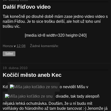
Další Fíďovo video
Tak konečně po dlouhé době mám zase jedno video video s
naším Fíďou. Je to sice trošku delší, ale holt už toho umí
trošku víc.
[media id=8 width=320 height=240]
Honza
v
12:08
Žádné komentáře:
Sdílet
19. dubna 2010
Kočičí město aneb Kec
Kd
o neviděl Míšu v
divadle, tak tady alespoň
nějaká lehká ochutnávka. Doufám, že u ní budu mít
volňásky do Národního až tam bude tancovat :-) Jenomže já