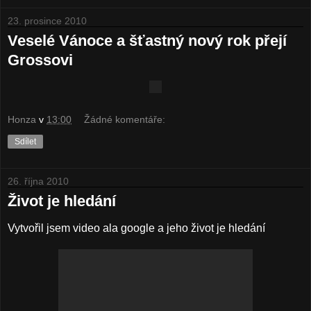
23. prosince 2010
Veselé Vánoce a šťastný nový rok přejí
Grossovi
Honza
v
13:00
Žádné komentáře:
Sdílet
26. října 2010
Život je hledání
Vytvořil jsem video ala google a jeho život je hledání