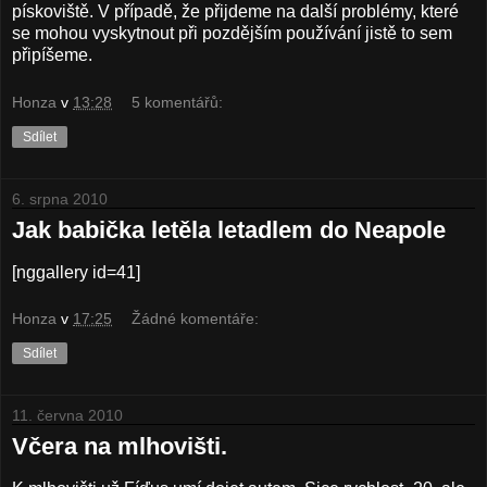
pískoviště. V případě, že přijdeme na další problémy, které
se mohou vyskytnout při pozdějším používání jistě to sem
připíšeme.
Honza
v
13:28
5 komentářů:
Sdílet
6. srpna 2010
Jak babička letěla letadlem do Neapole
[nggallery id=41]
Honza
v
17:25
Žádné komentáře:
Sdílet
11. června 2010
Včera na mlhovišti.