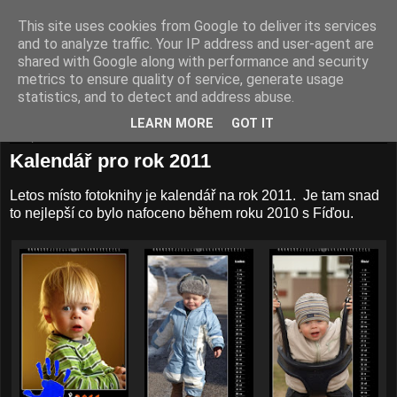
This site uses cookies from Google to deliver its services
and to analyze traffic. Your IP address and user-agent are
shared with Google along with performance and security
metrics to ensure quality of service, generate usage
statistics, and to detect and address abuse.
LEARN MORE
GOT IT
31. prosince 2010
Kalendář pro rok 2011
Letos místo fotoknihy je kalendář na rok 2011. Je tam snad
to nejlepší co bylo nafoceno během roku 2010 s Fíďou.