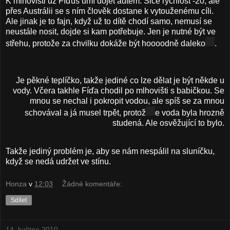
K mlhovišti už Fíďus umí dojet autem. Sice rychlost -20, ale
přes Austrálii se s ním člověk dostane k vytouženému cíli.
Ale jinak je to fajn, když už to dítě chodí samo, nemusí se
neustále nosit, dojde si kam potřebuje. Jen je nutné být ve
střehu, protože za chvilku dokáže být hoooodně daleko
.
Je pěkné teplíčko, takže jediné co lze dělat je být někde u
vody. Včera takhle Fíďa chodil po mlhovišti s babičkou. Se
mnou se nechal i pokropit vodou, ale spíš se za mnou
schovával a já musel trpět, protož
e voda byla hrozně
studená. Ale osvěžující to bylo.
Takže jediný problém je, aby se nám nespálil na sluníčku,
když se nedá udržet ve stínu.
Honza
v
12:03
Žádné komentáře:
Sdílet
14. května 2010