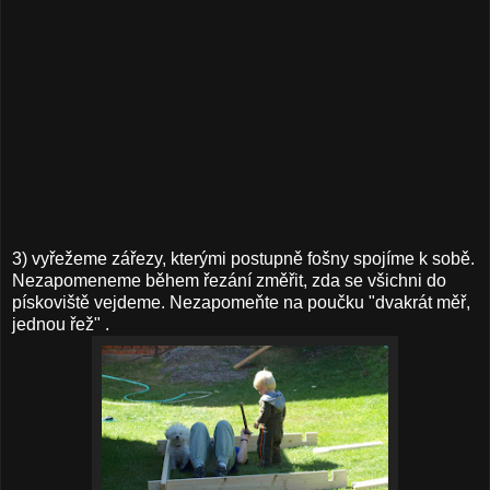
3) vyřežeme zářezy, kterými postupně fošny spojíme k sobě.
Nezapomeneme během řezání změřit, zda se všichni do
pískoviště vejdeme. Nezapomeňte na poučku "dvakrát měř,
jednou řež" .