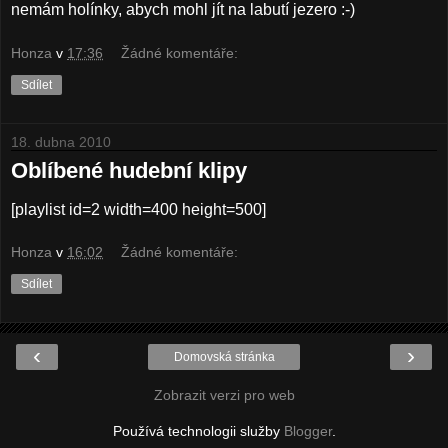
nemám holínky, abych mohl jít na labutí jezero :-)
Honza
v
17:36
Žádné komentáře:
Sdílet
18. dubna 2010
Oblíbené hudební klipy
[playlist id=2 width=400 height=500]
Honza
v
16:02
Žádné komentáře:
Sdílet
‹
›
Domovská stránka
Zobrazit verzi pro web
Používá technologii služby
Blogger
.