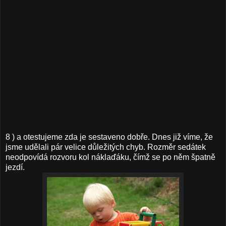
8 ) a otestujeme zda je sestaveno dobře. Dnes již víme, že
jsme udělali pár velice důležitých chyb. Rozměr sedátek
neodpovídá rozvoru kol náklaďáku, čímž se po něm špatně
jezdí.